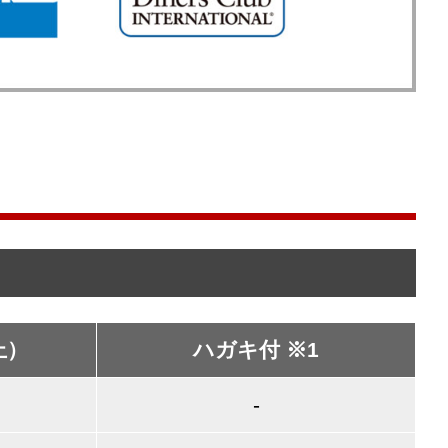
上）
ハガキ付 ※1
-